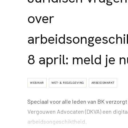
over
arbeidsongeschi
8 april: meld je 
WEBINAR
WET- & REGELGEVING
ARBEIDSMARKT
Speciaal voor alle leden van BK verzorg
Vergouwen Advocaten (DKVA) een digitaa
arbeidsongeschiktheid.