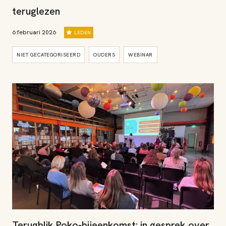
teruglezen
6 februari 2026
LEDEN
NIET GECATEGORISEERD
OUDERS
WEBINAR
Terugblik Poko-bijeenkomst: in gesprek over