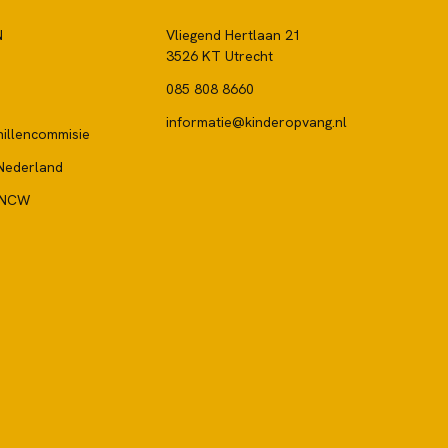
N
Vliegend Hertlaan 21
3526 KT Utrecht
085 808 8660
informatie@kinderopvang.nl
illencommisie
Nederland
-NCW