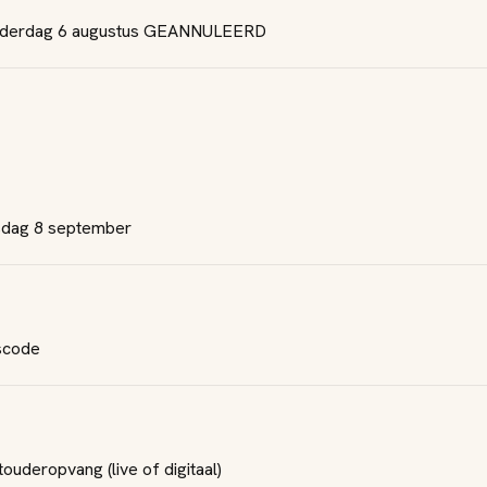
Donderdag 6 augustus GEANNULEERD
nsdag 8 september
tscode
uderopvang (live of digitaal)