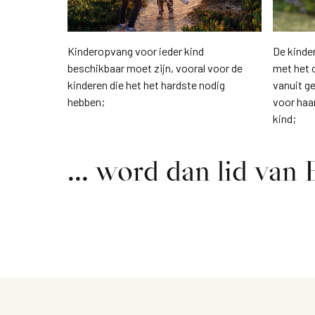
Kinderopvang voor ieder kind
De kind
beschikbaar moet zijn, vooral voor de
met het 
kinderen die het het hardste nodig
vanuit g
hebben;
voor haa
kind;
... word dan lid van