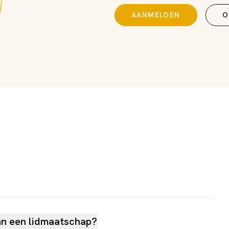
AANMELDEN
O
an een lidmaatschap?