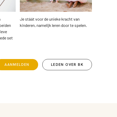
n
Je stáát voor de unieke kracht van
beiden
kinderen, namelijk leren door te spelen.
ieve
oede set
AANMELDEN
LEDEN OVER BK