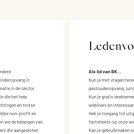
Ledenvo
andere
Als lid van BK…
kinderopvang in
Kun je met vragen terec
satie in de sector
gastouderopvang, jurid
e die het hele
Kun je gratis deelneme
chtingen en trotse
webinars en interessa
lijke non-profit en
Heb je toegang tot uit
gen we de belangen van
factsheets op onze we
rs die aangesloten
Kan je gebruikmaken v