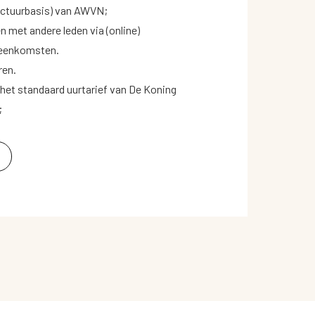
factuurbasis) van AWVN;
n met andere leden via (online)
jeenkomsten.
ren.
 het standaard uurtarief van De Koning
;