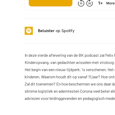
Beluister
op Spotify
In deze vierde aflevering van de BK podcast zal Feli
Kinderopvang, van gedachten wisselen met viroloog J
Het begin van een nieuw tijdperk.’ is verschenen. Het
kinderen. Waarom houdt dit op vanaf 11 jaar? Hoe on
Zal dit toenemen? En hoe beschermen we ons daar d
slimme logistiek en ademtesten Corona veel beter e
adviezen voor leidinggevenden en pedagogisch med