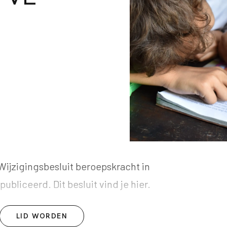
jzigingsbesluit beroepskracht in
publiceerd. Dit besluit vind je
hier.
LID WORDEN