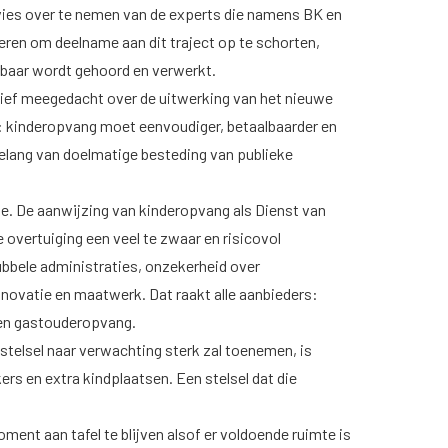
ies over te nemen van de experts die namens BK en
en om deelname aan dit traject op te schorten,
tbaar wordt gehoord en verwerkt.
tief meegedacht over de uitwerking van het nieuwe
an: kinderopvang moet eenvoudiger, betaalbaarder en
elang van doelmatige besteding van publieke
ute. De aanwijzing van kinderopvang als Dienst van
vertuiging een veel te zwaar en risicovol
dubbele administraties, onzekerheid over
novatie en maatwerk. Dat raakt alle aanbieders:
O en gastouderopvang.
stelsel naar verwachting sterk zal toenemen, is
rs en extra kindplaatsen. Een stelsel dat die
ent aan tafel te blijven alsof er voldoende ruimte is