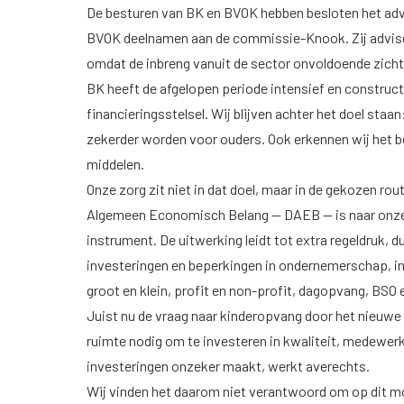
De besturen van BK en BVOK hebben besloten het adv
BVOK deelnamen aan de commissie-Knook. Zij adviser
omdat de inbreng vanuit de sector onvoldoende zich
BK heeft de afgelopen periode intensief en construc
financieringsstelsel. Wij blijven achter het doel sta
zekerder worden voor ouders. Ook erkennen wij het b
middelen.
Onze zorg zit niet in dat doel, maar in de gekozen ro
Algemeen Economisch Belang — DAEB — is naar onze o
instrument. De uitwerking leidt tot extra regeldruk, 
investeringen en beperkingen in ondernemerschap, in
groot en klein, profit en non-profit, dagopvang, BS
Juist nu de vraag naar kinderopvang door het nieuwe 
ruimte nodig om te investeren in kwaliteit, medewerke
investeringen onzeker maakt, werkt averechts.
Wij vinden het daarom niet verantwoord om op dit mom