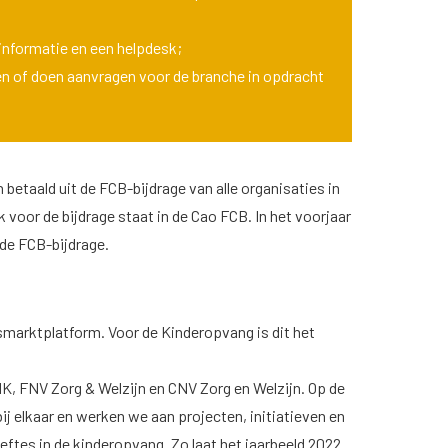
informatie en een helpdesk;
den of doen aanvragen voor de branche in opdracht
betaald uit de FCB-bijdrage van alle organisaties in
voor de bijdrage staat in de Cao FCB. In het voorjaar
de FCB-bijdrage.
dsmarktplatform. Voor de Kinderopvang is dit het
, FNV Zorg & Welzijn en CNV Zorg en Welzijn. Op de
ij elkaar en werken we aan projecten, initiatieven en
ftes in de kinderopvang. Zo laat het jaarbeeld 2022