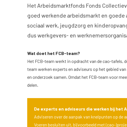
Het Arbeidsmarktfonds Fonds Collectieve
goed werkende arbeidsmarkt en goede 
sociaal werk, jeugdzorg en kinderopvang
dus werkgevers- en werknemersorganisa
Wat doet het FCB-team?
Het
FCB-team
werkt in opdracht van de cao-tafels, d
team werken experts en adviseurs op het gebied va
en onderzoek samen. Omdat het FCB-team voor meer
delen.
De experts en adviseurs die werken bij het
Adviseren over de aanpak van knelpunten op de 
Voeren besluiten uit, bijvoorbeeld met (cao-)pro