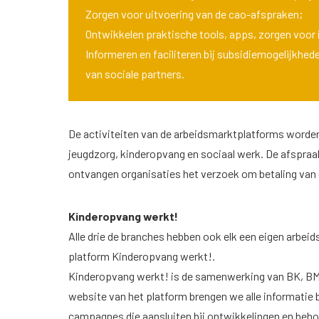
Zorgen voor uitvoering van de cao-afspraken;
Ontwikkelen praktische tools, apps, zorgen voor 
Informeren en faciliteren bij subsidiemogelijkhe
van sociale partners.
De activiteiten van de arbeidsmarktplatforms worden 
jeugdzorg, kinderopvang en sociaal werk. De afspraak 
ontvangen organisaties het verzoek om betaling van 
Kinderopvang werkt!
Alle drie de branches hebben ook elk een eigen arbei
platform
Kinderopvang werkt!
.
Kinderopvang werkt! is de samenwerking van BK, BMK
website van het platform brengen we alle informatie b
campagnes die aansluiten bij ontwikkelingen en behoe