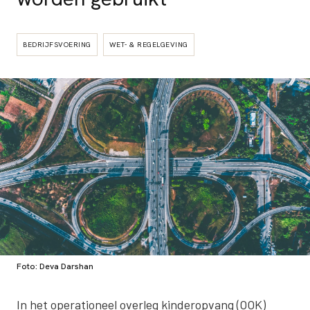
BEDRIJFSVOERING
WET- & REGELGEVING
Foto: Deva Darshan
In het operationeel overleg kinderopvang (OOK)