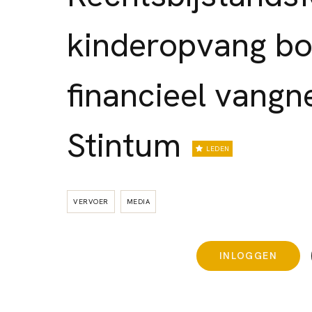
kinderopvang b
financieel vangn
Stintum
LEDEN
VERVOER
MEDIA
INLOGGEN