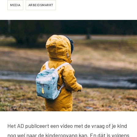
MEDIA
ARBEIDSMARKT
Het AD publiceert
een video
met de vraag of je kind
nog wel naar de kinderopvang kan. En dát is volgens