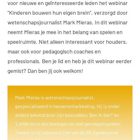
voor nieuwe en geïnteresseerde leden het webinar
“Kinderen bouwen hun eigen brein”, verzorgd door
wetenschapsjournalist Mark Mieras. In dit webinar
neemt Mieras je mee in het belang van spelen en
speelruimte. Niet alleen interessant voor houders,
maar ook voor pedagogisch coaches en
professionals. Ben je lid en heb je dit webinar eerder
gemist? Dan ben jij ook welkom!
Mark Mieras is wetenschapsjournalist,
gespecialiseerd in hersenontwikkeling. Hij is onder
andere bekend door zijn bestsellers ‘Ben ik dat?’ en
‘Liefde’ en is een bevlogen en veel gevraagd spreker.
Tevens is hij juryvoorzitter van de BK Speelruimte