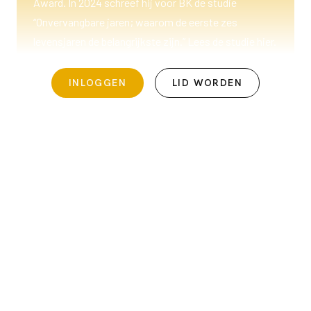
Award. In 2024 schreef hij voor BK de studie
“Onvervangbare jaren; waarom de eerste zes
levensjaren de belangrijkste zijn.”
Lees de studie hier
.
INLOGGEN
LID WORDEN