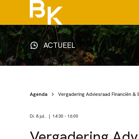
ACTUEEL
Agenda
Vergadering Adviesraad Financiën & E
di. 8 jul..
14:30
-
16:00
Vergadering Adv