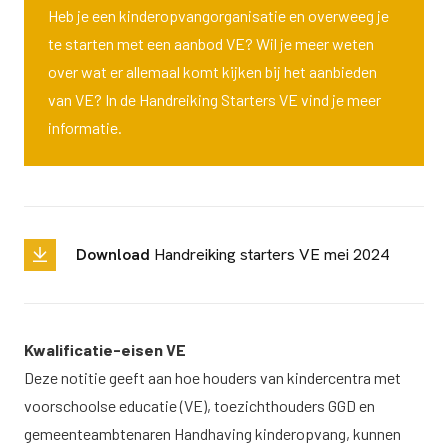
Heb je een kinderopvangorganisatie en overweeg je
te starten met een aanbod VE? Wil je meer weten
over wat er allemaal komt kijken bij het aanbieden
van VE? In de Handreiking Starters VE vind je meer
informatie.
Download
Handreiking starters VE mei 2024
Kwalificatie-eisen VE
Deze notitie geeft aan hoe houders van kindercentra met
voorschoolse educatie (VE), toezichthouders GGD en
gemeenteambtenaren Handhaving kinderopvang, kunnen