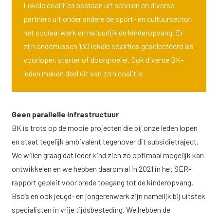
Lokale coalities bestaan uit scholen en diverse
partners uit onder andere de sport- en cultuursector,
het sociaal werk en natuurlijk de kinderopvang. Er
zijn ondertussen 130 lokale coalities geselecteerd als
voorloper, starter of doorgroeier. Ook diverse BK-
leden maken deel uit van zo’n coalitie.
Geen parallelle infrastructuur
BK is trots op de mooie projecten die bij onze leden lopen
en staat tegelijk ambivalent tegenover dit subsidietraject.
We willen graag dat ieder kind zich zo optimaal mogelijk kan
ontwikkelen en we hebben daarom al in 2021 in
het SER-
rapport
gepleit voor brede toegang tot de kinderopvang.
Bso’s en ook jeugd- en jongerenwerk zijn namelijk bij uitstek
specialisten in vrije tijdsbesteding. We hebben de