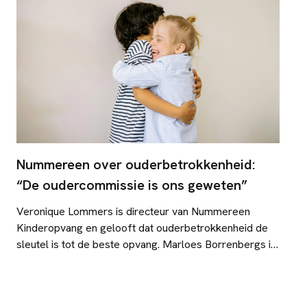
Nummereen over ouderbetrokkenheid:
“De oudercommissie is ons geweten”
Veronique Lommers is directeur van Nummereen
Kinderopvang en gelooft dat ouderbetrokkenheid de
sleutel is tot de beste opvang. Marloes Borrenbergs is
voorzitter van de centrale oudercommissie en zorgt
dat de mening van ouders op de goede plek terecht
komt. Samen vertellen zij hoe een nauwe