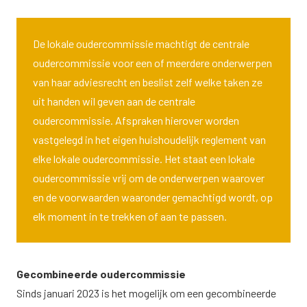
De lokale oudercommissie machtigt de centrale
oudercommissie voor een of meerdere onderwerpen
van haar adviesrecht en beslist zelf welke taken ze
uit handen wil geven aan de centrale
oudercommissie. Afspraken hierover worden
vastgelegd in het eigen huishoudelijk reglement van
elke lokale oudercommissie. Het staat een lokale
oudercommissie vrij om de onderwerpen waarover
en de voorwaarden waaronder gemachtigd wordt, op
elk moment in te trekken of aan te passen.
Gecombineerde oudercommissie
Sinds januari 2023 is het mogelijk om een gecombineerde