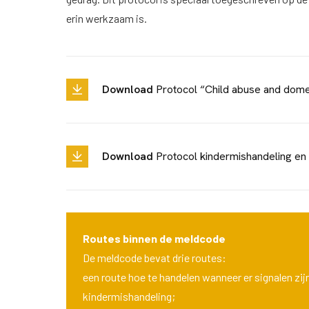
erin werkzaam is.
Download
Protocol “Child abuse and dome
Download
Protocol kindermishandeling en
Routes binnen de meldcode
De meldcode bevat drie routes:
een route hoe te handelen wanneer er signalen zij
kindermishandeling;