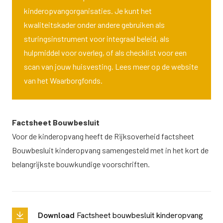
kinderopvangorganisaties. Je kunt het
kwaliteitskader onder andere gebruiken als
sturingsinstrument voor integraal beleid, als
hulpmiddel voor overleg, of als checklist voor een
scan van jouw huisvesting. Lees meer op de
website
van het Waarborgfonds
.
Factsheet Bouwbesluit
Voor de kinderopvang heeft de Rijksoverheid factsheet
Bouwbesluit kinderopvang samengesteld met in het kort de
belangrijkste bouwkundige voorschriften.
Download
Factsheet bouwbesluit kinderopvang