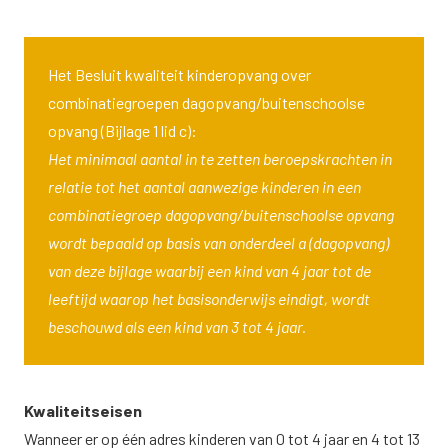
Het Besluit kwaliteit kinderopvang over
combinatiegroepen dagopvang/buitenschoolse
opvang (Bijlage 1 lid c):
Het minimaal aantal in te zetten beroepskrachten in
relatie tot het aantal aanwezige kinderen in een
combinatiegroep dagopvang/buitenschoolse opvang
wordt bepaald op basis van onderdeel a (dagopvang)
van deze bijlage waarbij een kind van 4 jaar tot de
leeftijd waarop het basisonderwijs eindigt, wordt
beschouwd als een kind van 3 tot 4 jaar.
Kwaliteitseisen
Wanneer er op één adres kinderen van 0 tot 4 jaar en 4 tot 13