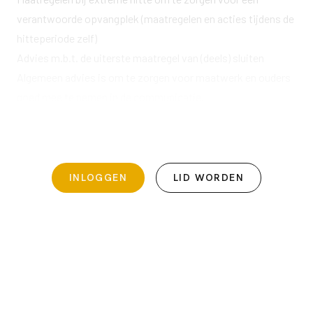
verantwoorde opvangplek (maatregelen en acties tijdens de
hitteperiode zelf)
Advies m.b.t. de uiterste maatregel van (deels) sluiten
Algemeen advies is om te zorgen voor maatwerk en ouders
goed mee te nemen in de communicatie.
Meer informatie vind je op onze
onderwerpenpagina.
Download hieronder de checklist:
INLOGGEN
LID WORDEN