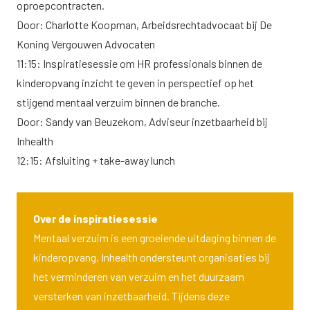
oproepcontracten.
Door: Charlotte Koopman, Arbeidsrechtadvocaat bij De
Koning Vergouwen Advocaten
11:15: Inspiratiesessie om HR professionals binnen de
kinderopvang inzicht te geven in perspectief op het
stijgend mentaal verzuim binnen de branche.
Door: Sandy van Beuzekom, Adviseur inzetbaarheid bij
Inhealth
12:15: Afsluiting + take-away lunch
Over de inspiratiesessie
Mentaal verzuim is een groeiende uitdaging binnen de
kinderopvang. Inhealth ondersteunt organisaties bij
het verminderen van verzuim en het duurzaam
versterken van inzetbaarheid. Tijdens deze