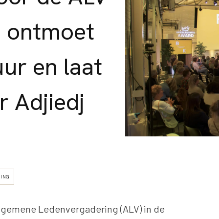
, ontmoet
ur en laat
r Adjiedj
ING
 Algemene Ledenvergadering (ALV) in de