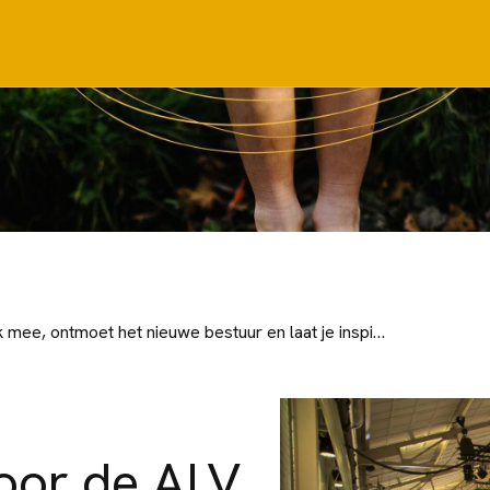
Meld je nu aan voor de ALV 9 juni: denk mee, ontmoet het nieuwe bestuur en laat je inspireren door Adjiedj Bakas
oor de ALV