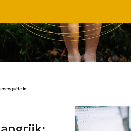
denenquête in!
angrijk: