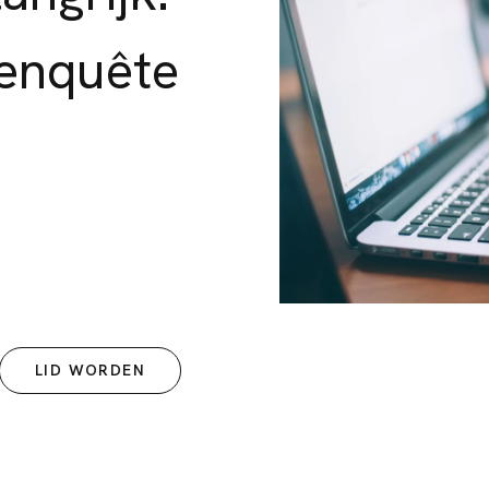
nenquête
LID WORDEN