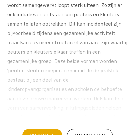
wordt samengewerkt loopt sterk uiteen. Zo zijn er
ook initiatieven ontstaan om peuters en kleuters
samen te laten optrekken. Dit kan incidenteel zijn,
bijvoorbeeld tijdens een gezamenlijke activiteit
maar kan ook meer structureel van aard zijn waarbij
peuters en kleuters elkaar treffen in een
gezamenlijke groep. Deze beide vormen worden
‘peuter-kleutergroepen’ genoemd. In de praktijk
bestaat bij een deel van de
kinderopvangorganisaties en scholen de behoefte
aan deze nieuwe manier van werken. Ook kan deze
vorm van samenwerking in krimpgebieden helpen
om voldoende aanbod in stand te kunnen houden.