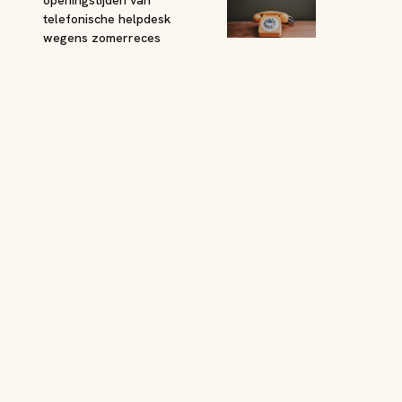
telefonische helpdesk
wegens zomerreces