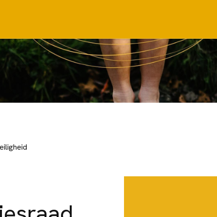
iligheid
iesraad