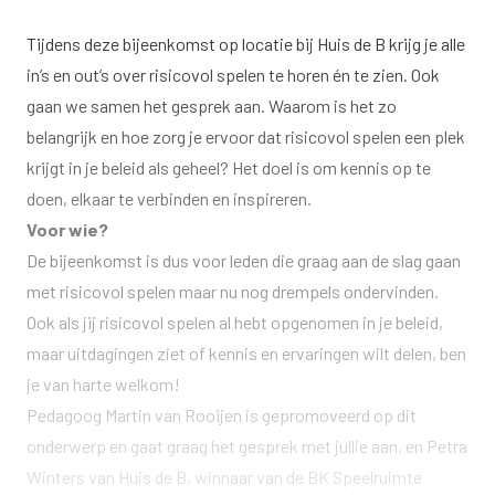
Tijdens deze bijeenkomst op locatie bij Huis de B krijg je alle
in’s en out’s over risicovol spelen te horen én te zien. Ook
gaan we samen het gesprek aan. Waarom is het zo
belangrijk en hoe zorg je ervoor dat risicovol spelen een plek
krijgt in je beleid als geheel? Het doel is om kennis op te
doen, elkaar te verbinden en inspireren.
Voor wie?
De bijeenkomst is dus voor leden die graag aan de slag gaan
met risicovol spelen maar nu nog drempels ondervinden.
Ook als jij risicovol spelen al hebt opgenomen in je beleid,
maar uitdagingen ziet of kennis en ervaringen wilt delen, ben
je van harte welkom!
Pedagoog Martin van Rooijen is gepromoveerd op dit
onderwerp en gaat graag het gesprek met jullie aan, en Petra
Winters van Huis de B, winnaar van de BK Speelruimte