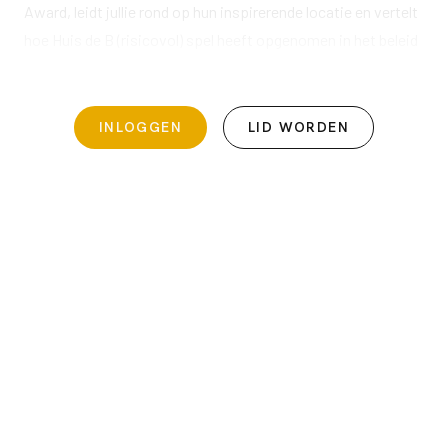
Award, leidt jullie rond op hun inspirerende locatie en vertelt
hoe Huis de B (risicovol) spel heeft opgenomen in het beleid
en hoe dit in de praktijk wordt vormgegeven.
INLOGGEN
LID WORDEN