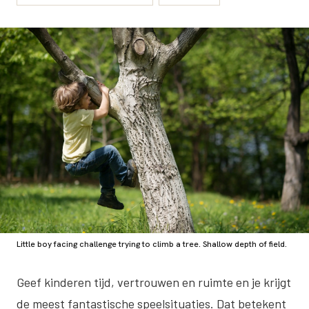
Little boy facing challenge trying to climb a tree. Shallow depth of field.
Geef kinderen tijd, vertrouwen en ruimte en je krijgt
de meest fantastische speelsituaties. Dat betekent