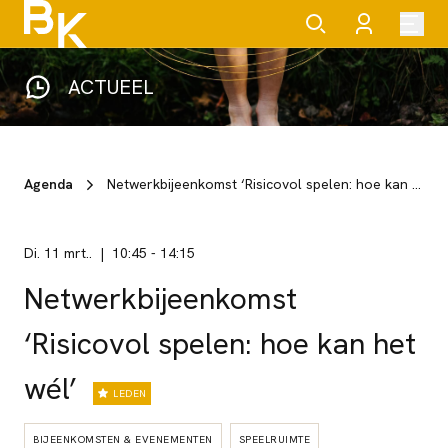
ACTUEEL
Agenda
Netwerkbijeenkomst ‘Risicovol spelen: hoe kan het wél’
di. 11 mrt..
10:45
-
14:15
Netwerkbijeenkomst
‘Risicovol spelen: hoe kan het
wél’
LEDEN
BIJEENKOMSTEN & EVENEMENTEN
SPEELRUIMTE